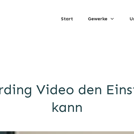
Start
Gewerke
U
ding Video den Einst
kann