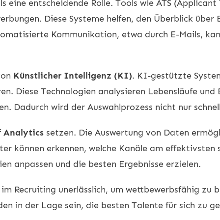
lls eine entscheidende Rolle. Tools wie ATS (Applican
werbungen. Diese Systeme helfen, den Überblick über
tomatisierte Kommunikation, etwa durch E-Mails, ka
 von
Künstlicher Intelligenz (KI)
. KI-gestützte Syste
eren. Diese Technologien analysieren Lebensläufe un
n. Dadurch wird der Auswahlprozess nicht nur schnel
f
Analytics
setzen. Die Auswertung von Daten ermögli
uiter können erkennen, welche Kanäle am effektivste
gien anpassen und die besten Ergebnisse erzielen.
 im Recruiting unerlässlich, um wettbewerbsfähig zu 
en in der Lage sein, die besten Talente für sich zu g